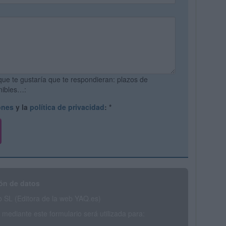
que te gustaría que te respondieran: plazos de
onibles…:
ones
y la
política de privacidad
:
*
ón de datos
SL (Editora de la web YAQ.es)
mediante este formulario será utilizada para: