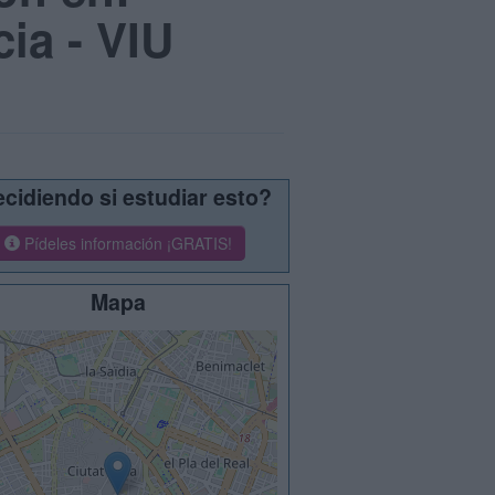
ia - VIU
cidiendo si estudiar esto?
Pídeles información ¡GRATIS!
Mapa