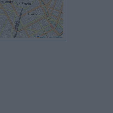
Leaflet
|
©
OpenStreetMap