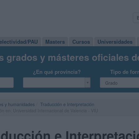
electividad/PAU
Masters
Cursos
Universidades
s grados y másteres oficiales 
¿En qué provincia?
Tipo de for
es y humanidades
Traducción e Interpretación
ón en: Universidad Internacional de Valencia - VIU
ducción e Interpretaci