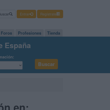
Buscar
Entrar
Regístrate
Foros
Profesiones
Tienda
de España
mación:
ón en: