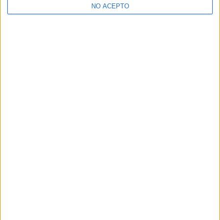
NO ACEPTO
¿Decidiendo si estudiar esto?
Pídeles información ¡GRATIS!
Mapa
+
−
Leaflet
|
©
OpenStreetMap