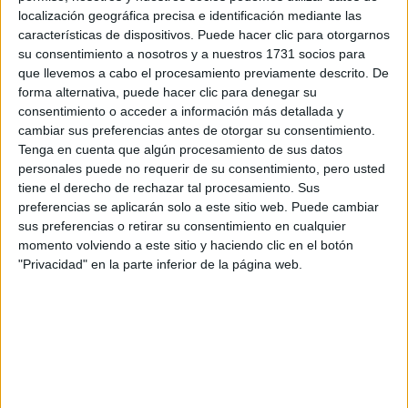
localización geográfica precisa e identificación mediante las
Tu nombre:
*
características de dispositivos. Puede hacer clic para otorgarnos
su consentimiento a nosotros y a nuestros 1731 socios para
Tus apellidos:
*
que llevemos a cabo el procesamiento previamente descrito. De
forma alternativa, puede hacer clic para denegar su
consentimiento o acceder a información más detallada y
Tu email:
*
cambiar sus preferencias antes de otorgar su consentimiento.
Tenga en cuenta que algún procesamiento de sus datos
personales puede no requerir de su consentimiento, pero usted
¿Qué quieres preguntar?
*
tiene el derecho de rechazar tal procesamiento. Sus
preferencias se aplicarán solo a este sitio web. Puede cambiar
sus preferencias o retirar su consentimiento en cualquier
momento volviendo a este sitio y haciendo clic en el botón
"Privacidad" en la parte inferior de la página web.
Escribe aquí las dudas o preguntas que te gustaría que te
respondieran: plazos de preinscripción, precios, plazas
disponibles…:
Acepto los
términos y condiciones
y la
política de
privacidad
:
*