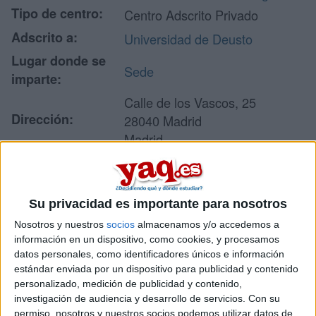
Tipo de centro:
Centro Adscrito Privado
Adscrito a:
Universidad de Deusto
Lugar donde se
Sede
imparte:
Calle de los Vascos, 25
Dirección:
28040 Madrid
Madrid
Recibir más
Su privacidad es importante para nosotros
información
Nosotros y nuestros
socios
almacenamos y/o accedemos a
información en un dispositivo, como cookies, y procesamos
datos personales, como identificadores únicos e información
Rellena este formulario con tus datos y un texto con las
estándar enviada por un dispositivo para publicidad y contenido
preguntas que quieres hacer. Al pulsar el botón de enviar,
personalizado, medición de publicidad y contenido,
los datos y la pregunta que has introducido se enviarán
por correo electrónico al centro educativo para que te
investigación de audiencia y desarrollo de servicios.
Con su
respondan ellos directamente.
permiso, nosotros y nuestros socios podemos utilizar datos de