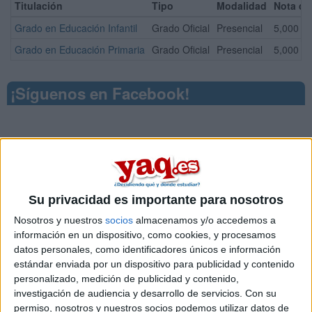
Titulación
Tipo
Modalidad
Nota de
Grado en Educación Infantil
Grado Oficial
Presencial
5,000
Grado en Educación Primaria
Grado Oficial
Presencial
5,000
¡Síguenos en Facebook!
Su privacidad es importante para nosotros
Nosotros y nuestros
socios
almacenamos y/o accedemos a
información en un dispositivo, como cookies, y procesamos
datos personales, como identificadores únicos e información
estándar enviada por un dispositivo para publicidad y contenido
personalizado, medición de publicidad y contenido,
investigación de audiencia y desarrollo de servicios.
Con su
permiso, nosotros y nuestros socios podemos utilizar datos de