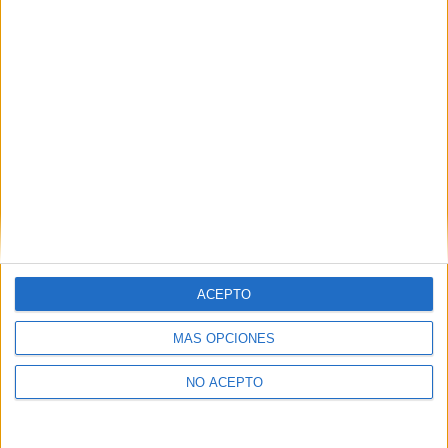
Leaflet
|
©
OpenStreetMap
Contactar
Dirección:
Avenida de España 5
11300
La Línea de la Concepción
Cádiz
ACEPTO
Tel:
956 763 786
Ver todos los contactos
MÁS OPCIONES
Principales cifras
NO ACEPTO
Ver todas las cifras