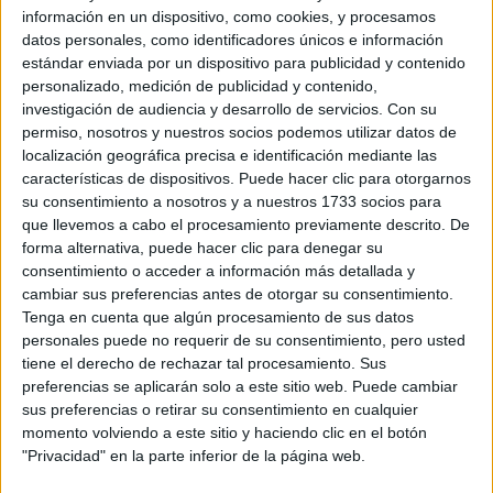
información en un dispositivo, como cookies, y procesamos
Universidad P
datos personales, como identificadores únicos e información
estándar enviada por un dispositivo para publicidad y contenido
Universidad Alfonso X el Sabio
personalizado, medición de publicidad y contenido,
Universidad P
investigación de audiencia y desarrollo de servicios.
Con su
permiso, nosotros y nuestros socios podemos utilizar datos de
localización geográfica precisa e identificación mediante las
características de dispositivos. Puede hacer clic para otorgarnos
Universidad EUNEIZ
su consentimiento a nosotros y a nuestros 1733 socios para
Universidad P
que llevemos a cabo el procesamiento previamente descrito. De
forma alternativa, puede hacer clic para denegar su
consentimiento o acceder a información más detallada y
cambiar sus preferencias antes de otorgar su consentimiento.
Universidad Pontificia Comillas
Tenga en cuenta que algún procesamiento de sus datos
Universidad P
personales puede no requerir de su consentimiento, pero usted
tiene el derecho de rechazar tal procesamiento. Sus
preferencias se aplicarán solo a este sitio web. Puede cambiar
Universidad Católica de Valencia San Vicente Mártir
sus preferencias o retirar su consentimiento en cualquier
Centro Adscri
momento volviendo a este sitio y haciendo clic en el botón
"Privacidad" en la parte inferior de la página web.