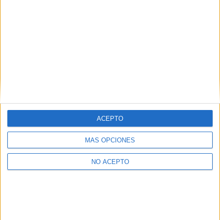
Leaflet
|
©
OpenStreetMap
Contactar
Dirección:
C/ Ancha, 29
11001
Cádiz
Cádiz
Tel:
956 221 905
Ver todos los contactos
ACEPTO
Principales cifras
MÁS OPCIONES
Ver todas las cifras
NO ACEPTO