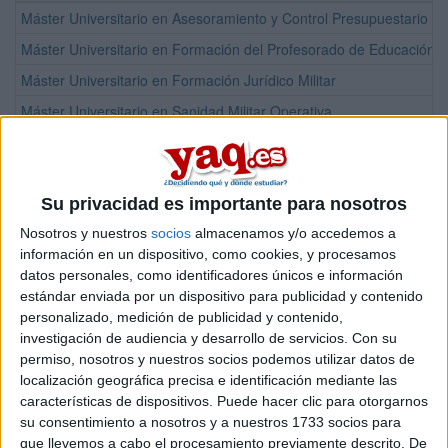
Máster Universitario en Asesoramiento y Control Presupuestario d
Máster Universitario en Formación del Profesorado de Educación S
Máster Universitario en Formación Jurídico Militar
Máster Universitario en Sanidad Militar Operativa
Grado en Medicina
¡Síguenos en Facebook!
Su privacidad es importante para nosotros
Nosotros y nuestros
socios
almacenamos y/o accedemos a
información en un dispositivo, como cookies, y procesamos
datos personales, como identificadores únicos e información
estándar enviada por un dispositivo para publicidad y contenido
personalizado, medición de publicidad y contenido,
investigación de audiencia y desarrollo de servicios.
Con su
permiso, nosotros y nuestros socios podemos utilizar datos de
localización geográfica precisa e identificación mediante las
características de dispositivos. Puede hacer clic para otorgarnos
su consentimiento a nosotros y a nuestros 1733 socios para
que llevemos a cabo el procesamiento previamente descrito. De