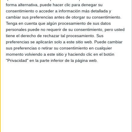
forma alternativa, puede hacer clic para denegar su
consentimiento o acceder a información más detallada y
cambiar sus preferencias antes de otorgar su consentimiento.
Tenga en cuenta que algún procesamiento de sus datos
personales puede no requerir de su consentimiento, pero usted
Contactar
tiene el derecho de rechazar tal procesamiento. Sus
preferencias se aplicarán solo a este sitio web. Puede cambiar
Camino de los Ingenieros 6
sus preferencias o retirar su consentimiento en cualquier
28047
Madrid
Madrid
momento volviendo a este sitio y haciendo clic en el botón
"Privacidad" en la parte inferior de la página web.
Tel:
913 089 798
Mapa
+
−