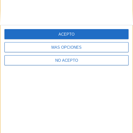
ACEPTO
Leaflet
|
©
OpenStreetMap
MÁS OPCIONES
NO ACEPTO
Quiénes somos
|
Contactar
|
Anúnciate
Aviso legal
|
Politica de privacidad
|
Condiciones generales
|
Política
de cookies
© 2003-2026
Compás Mediterráneo S.L.
- Diego de León 47 - 28006
Madrid [ESPAÑA] - Tel. +34 91 593 2767