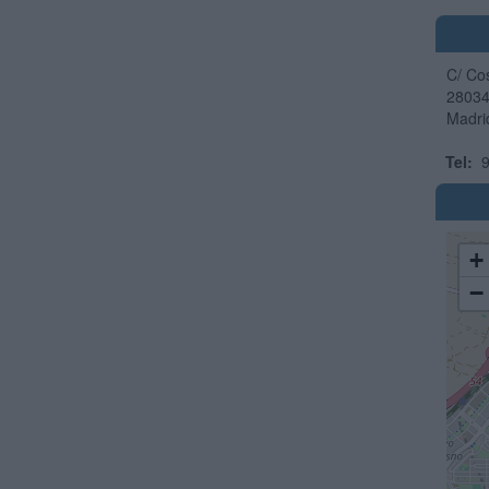
C/ Cos
2803
Madri
Tel:
9
+
−