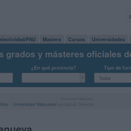
electividad/PAU
Masters
Cursos
Universidades
s grados y másteres oficiales 
¿En qué provincia?
Tipo de for
Universidad Villanueva
ritos
Universidad Villanueva
Facultad de Derecho
lanueva