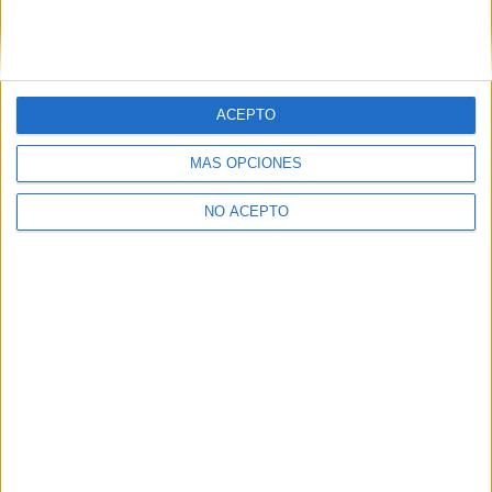
ACEPTO
Leaflet
|
©
OpenStreetMap
MÁS OPCIONES
NO ACEPTO
Quiénes somos
|
Contactar
|
Anúnciate
Aviso legal
|
Politica de privacidad
|
Condiciones generales
|
Política
de cookies
© 2003-2026
Compás Mediterráneo S.L.
- Diego de León 47 - 28006
Madrid [ESPAÑA] - Tel. +34 91 593 2767