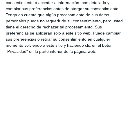
Contactar
consentimiento o acceder a información más detallada y
cambiar sus preferencias antes de otorgar su consentimiento.
Carrer d'Aragó, 204
Tenga en cuenta que algún procesamiento de sus datos
08011
Barcelona
personales puede no requerir de su consentimiento, pero usted
Barcelona
tiene el derecho de rechazar tal procesamiento. Sus
preferencias se aplicarán solo a este sitio web. Puede cambiar
Tel:
934 520 844
sus preferencias o retirar su consentimiento en cualquier
momento volviendo a este sitio y haciendo clic en el botón
Mapa
"Privacidad" en la parte inferior de la página web.
+
−