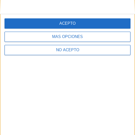
ACEPTO
Leaflet
|
©
OpenStreetMap
MÁS OPCIONES
NO ACEPTO
Quiénes somos
|
Contactar
|
Anúnciate
Aviso legal
|
Politica de privacidad
|
Condiciones generales
|
Política
de cookies
© 2003-2026
Compás Mediterráneo S.L.
- Diego de León 47 - 28006
Madrid [ESPAÑA] - Tel. +34 91 593 2767