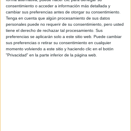
consentimiento o acceder a información más detallada y
Contactar
cambiar sus preferencias antes de otorgar su consentimiento.
Tenga en cuenta que algún procesamiento de sus datos
Avda. de los condes, s/n
personales puede no requerir de su consentimiento, pero usted
Hospital Clínica Mompía
tiene el derecho de rechazar tal procesamiento. Sus
39108
Mompía
preferencias se aplicarán solo a este sitio web. Puede cambiar
Cantabria
sus preferencias o retirar su consentimiento en cualquier
Tel:
942 016 116
momento volviendo a este sitio y haciendo clic en el botón
"Privacidad" en la parte inferior de la página web.
Mapa
+
−