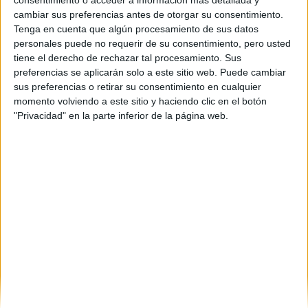
consentimiento o acceder a información más detallada y
Passeig de Gràcia, 66 - 71
cambiar sus preferencias antes de otorgar su consentimiento.
08007
Barcelona
Tenga en cuenta que algún procesamiento de sus datos
Barcelona
personales puede no requerir de su consentimiento, pero usted
tiene el derecho de rechazar tal procesamiento. Sus
Tel:
932 158 866
preferencias se aplicarán solo a este sitio web. Puede cambiar
sus preferencias o retirar su consentimiento en cualquier
Mapa
momento volviendo a este sitio y haciendo clic en el botón
"Privacidad" en la parte inferior de la página web.
+
−