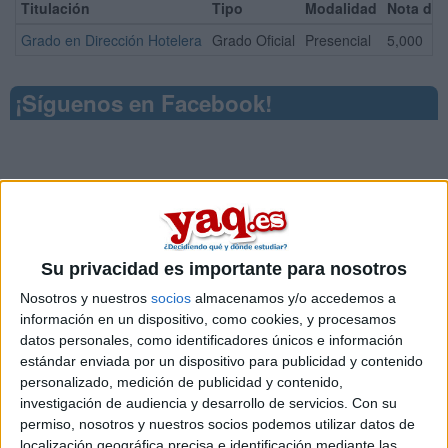
Titulación
Tipo
Modalidad
Nota de 
Grado en Dirección Hotelera
Grado Oficial
Presencial
5,000
¡Síguenos en Facebook!
Su privacidad es importante para nosotros
Nosotros y nuestros
socios
almacenamos y/o accedemos a
información en un dispositivo, como cookies, y procesamos
datos personales, como identificadores únicos e información
estándar enviada por un dispositivo para publicidad y contenido
personalizado, medición de publicidad y contenido,
investigación de audiencia y desarrollo de servicios.
Con su
permiso, nosotros y nuestros socios podemos utilizar datos de
localización geográfica precisa e identificación mediante las