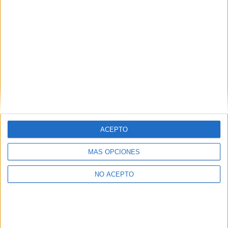
Leaflet
|
©
OpenStreetMap
Contactar
Dirección:
Ctra. Valldemossa, km 7,5
Edificio Arxiduc Lluís Salvador
07122
Palma de Mallorca
Illes Balears
Tel:
971 172 608
ACEPTO
Ver todos los contactos
MÁS OPCIONES
Principales cifras
NO ACEPTO
Ver todas las cifras