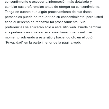
consentimiento o acceder a información más detallada y
Ctra. Valldemossa, km 7,5
cambiar sus preferencias antes de otorgar su consentimiento.
Edificio Arxiduc Lluís Salvador
Tenga en cuenta que algún procesamiento de sus datos
07122
Palma de Mallorca
personales puede no requerir de su consentimiento, pero usted
Illes Balears
tiene el derecho de rechazar tal procesamiento. Sus
preferencias se aplicarán solo a este sitio web. Puede cambiar
Tel:
971 172 608
sus preferencias o retirar su consentimiento en cualquier
Mapa
momento volviendo a este sitio y haciendo clic en el botón
"Privacidad" en la parte inferior de la página web.
+
−