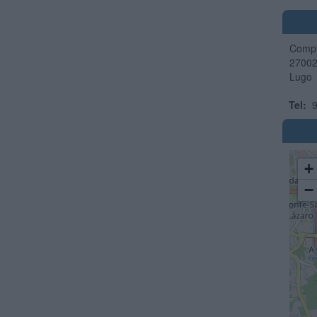
Compl
2700
Lugo
Tel:
9
+
−