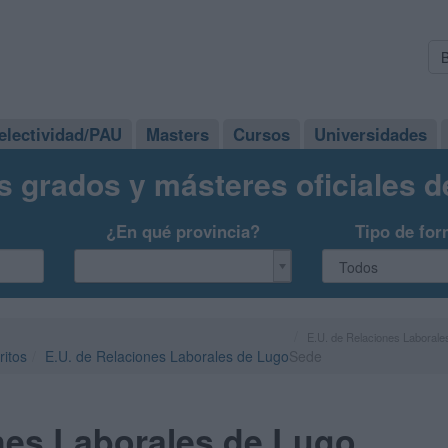
electividad/PAU
Masters
Cursos
Universidades
s grados y másteres oficiales 
¿En qué provincia?
Tipo de for
E.U. de Relaciones Laborale
ritos
E.U. de Relaciones Laborales de Lugo
Sede
nes Laborales de Lugo