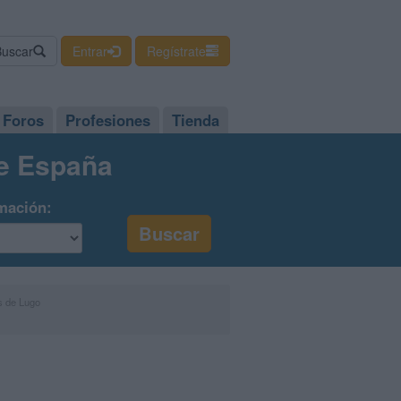
Buscar
Entrar
Regístrate
Foros
Profesiones
Tienda
de España
mación:
s de Lugo