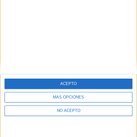
Leaflet
|
©
OpenStreetMap
Contactar
Dirección:
Avenida Martínez De Velasco, 36
22004
Huesca
Huesca
Tel:
974 247 010
ACEPTO
Ver todos los contactos
MÁS OPCIONES
Principales cifras
NO ACEPTO
Ver todas las cifras