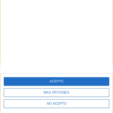
Leaflet
|
©
OpenStreetMap
Contactar
Dirección:
Ramón Puga, 52-54
32005
Ourense
Ourense
Tel:
988 385 458
Ver todos los contactos
ACEPTO
Principales cifras
MÁS OPCIONES
Nº de estudiantes:
198
Nº medio de alumnos por aula:
50
NO ACEPTO
Nº de profesores:
26