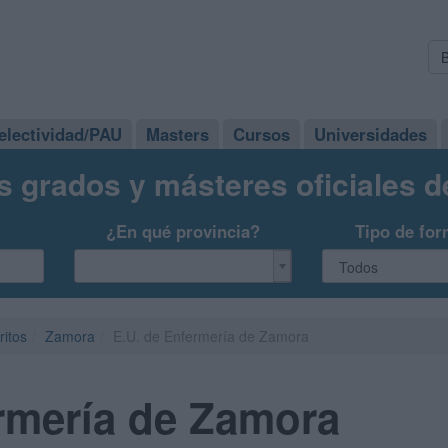
electividad/PAU
Masters
Cursos
Universidades
s grados y másteres oficiales 
¿En qué provincia?
Tipo de for
ritos
Zamora
E.U. de Enfermería de Zamora
rmería de Zamora