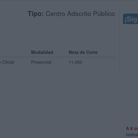
Tipo:
Centro Adscrito Público
¡Sí
Modalidad
Nota de Corte
 Oficial
Presencial
11,060
A 8 u
todo