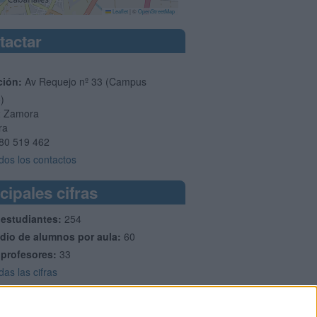
Leaflet
|
©
OpenStreetMap
tactar
ción:
Av Requejo nº 33 (Campus
o)
2
Zamora
ra
80 519 462
dos los contactos
cipales cifras
 estudiantes:
254
dio de alumnos por aula:
60
 profesores:
33
das las cifras