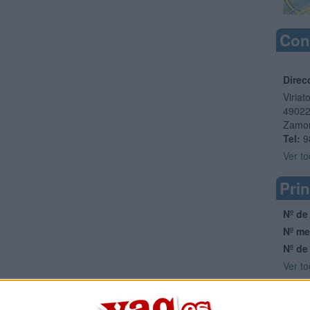
Con
Direc
Viriat
4902
Zamo
Tel:
9
Ver to
Prin
Nº de
Nº me
Nº de
Ver to