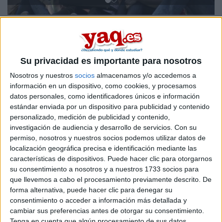
Titulaciones ofrecidas
Sede
Titulación
Su privacidad es importante para nosotros
Nosotros y nuestros
socios
almacenamos y/o accedemos a
Grado en Magisterio de Educación Infantil
información en un dispositivo, como cookies, y procesamos
Grado en Magisterio de Educación Primaria, con Menciones en: Edu
datos personales, como identificadores únicos e información
Grado en Magisterio de Educación Infantil
estándar enviada por un dispositivo para publicidad y contenido
personalizado, medición de publicidad y contenido,
Grado en Magisterio de Educación Primaria, con Menciones en: Edu
investigación de audiencia y desarrollo de servicios.
Con su
Grados simultáneos en Educación Infantil + Educación Primaria
permiso, nosotros y nuestros socios podemos utilizar datos de
localización geográfica precisa e identificación mediante las
Grados simultáneos en Educación Infantil + Educación Primaria
características de dispositivos. Puede hacer clic para otorgarnos
Máster Universitario en Profesorado de Educación Secundaria Obli
su consentimiento a nosotros y a nuestros 1733 socios para
que llevemos a cabo el procesamiento previamente descrito. De
Curso de Adaptación al Grado desde Ciclo Formativo de grado supe
forma alternativa, puede hacer clic para denegar su
Curso de Adaptación al Grado desde la Diplomatura de Magisterio
consentimiento o acceder a información más detallada y
cambiar sus preferencias antes de otorgar su consentimiento.
Curso de Monitor de tiempo libre
Tenga en cuenta que algún procesamiento de sus datos