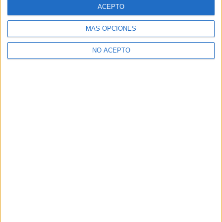
ACEPTO
MÁS OPCIONES
NO ACEPTO
Leaflet
|
©
OpenStreetMap
Contactar
Dirección:
C/ Tirso de Molina, 44
47010
Valladolid
Valladolid
Tel:
983 354 090
Ver todos los contactos
Principales cifras
Nº de estudiantes:
50
Nº medio de alumnos por aula:
15
Nº de profesores:
22