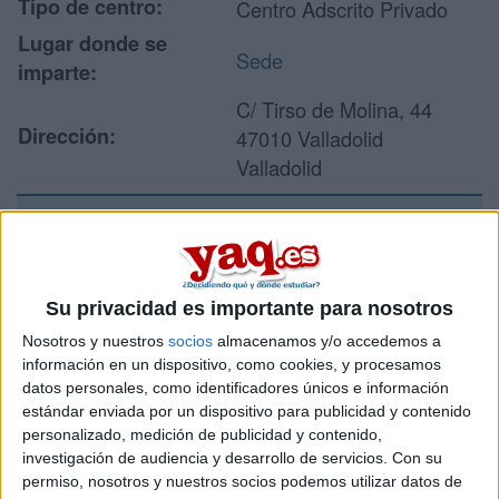
Tipo de centro:
Centro Adscrito Privado
Lugar donde se
Sede
imparte:
C/ Tirso de Molina, 44
Dirección:
47010 Valladolid
Valladolid
Recibir más
información
Su privacidad es importante para nosotros
Nosotros y nuestros
socios
almacenamos y/o accedemos a
Rellena este formulario con tus datos y un texto con las
información en un dispositivo, como cookies, y procesamos
preguntas que quieres hacer. Al pulsar el botón de enviar,
datos personales, como identificadores únicos e información
los datos y la pregunta que has introducido se enviarán
estándar enviada por un dispositivo para publicidad y contenido
por correo electrónico al centro educativo para que te
personalizado, medición de publicidad y contenido,
respondan ellos directamente.
investigación de audiencia y desarrollo de servicios.
Con su
Tu nombre:
*
permiso, nosotros y nuestros socios podemos utilizar datos de