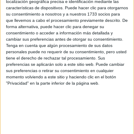
localización geográfica precisa e identificación mediante las
características de dispositivos. Puede hacer clic para otorgarnos
Tus apellidos:
*
su consentimiento a nosotros y a nuestros 1733 socios para
que llevemos a cabo el procesamiento previamente descrito. De
Tu email:
*
forma alternativa, puede hacer clic para denegar su
consentimiento o acceder a información más detallada y
cambiar sus preferencias antes de otorgar su consentimiento.
¿Qué quieres preguntar?
*
Tenga en cuenta que algún procesamiento de sus datos
personales puede no requerir de su consentimiento, pero usted
tiene el derecho de rechazar tal procesamiento. Sus
preferencias se aplicarán solo a este sitio web. Puede cambiar
sus preferencias o retirar su consentimiento en cualquier
momento volviendo a este sitio y haciendo clic en el botón
Escribe aquí las dudas o preguntas que te gustaría que te
"Privacidad" en la parte inferior de la página web.
respondieran: plazos de preinscripción, precios, plazas
disponibles…:
Acepto los
términos y condiciones
y la
política de
privacidad
:
*