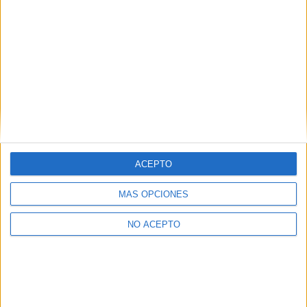
Leaflet
|
©
OpenStreetMap
Contactar
Dirección:
Avenida de Daroca 2
28017
Madrid
Madrid
Tel:
915 770 265
Ver todos los contactos
ACEPTO
Principales cifras
MÁS OPCIONES
Ver todas las cifras
NO ACEPTO