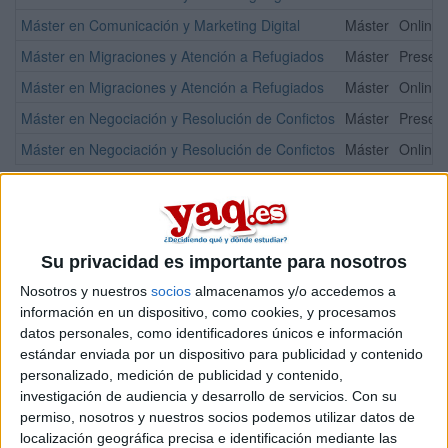
Máster en Comunicación y Marketing Digital
Máster
Online
Máster en Migraciones y Atención a Refugiados
Máster
Presenc
Máster en Migraciones y Atención a Refugiados
Máster
Online
Máster en Negociación y Resolución de Confictos
Máster
Presenc
Máster en Negociación y Resolución de Confictos
Máster
Online
¡Síguenos en Facebook!
Su privacidad es importante para nosotros
Nosotros y nuestros
socios
almacenamos y/o accedemos a
información en un dispositivo, como cookies, y procesamos
datos personales, como identificadores únicos e información
estándar enviada por un dispositivo para publicidad y contenido
personalizado, medición de publicidad y contenido,
investigación de audiencia y desarrollo de servicios.
Con su
permiso, nosotros y nuestros socios podemos utilizar datos de
localización geográfica precisa e identificación mediante las