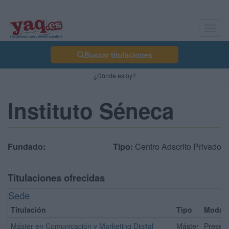
Toggl
navig
Buscar titulaciones
¿Dónde estoy?
Instituto Séneca
Fundado:
Tipo:
Centro Adscrito Privado
Titulaciones ofrecidas
Sede
Titulación
Tipo
Modali
Máster en Comunicación y Marketing Digital
Máster
Presenc