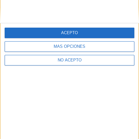
ACEPTO
Leaflet
|
©
OpenStreetMap
MÁS OPCIONES
NO ACEPTO
Quiénes somos
|
Contactar
|
Anúnciate
Aviso legal
|
Politica de privacidad
|
Condiciones generales
|
Política
de cookies
© 2003-2026
Compás Mediterráneo S.L.
- Diego de León 47 - 28006
Madrid [ESPAÑA] - Tel. +34 91 593 2767