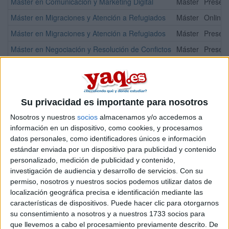
Máster en Comunicación y Marketing Digital
Máster
Presenc
Máster en Migraciones y Atención a Refugiados
Máster
Online
Máster en Migraciones y Atención a Refugiados
Máster
Presenc
Máster en Negociación y Resolución de Confictos
Máster
Presenc
Máster en Negociación y Resolución de Confictos
Máster
Online
¡Síguenos en Facebook!
Su privacidad es importante para nosotros
Nosotros y nuestros
socios
almacenamos y/o accedemos a
información en un dispositivo, como cookies, y procesamos
datos personales, como identificadores únicos e información
estándar enviada por un dispositivo para publicidad y contenido
personalizado, medición de publicidad y contenido,
investigación de audiencia y desarrollo de servicios.
Con su
permiso, nosotros y nuestros socios podemos utilizar datos de
localización geográfica precisa e identificación mediante las
características de dispositivos. Puede hacer clic para otorgarnos
su consentimiento a nosotros y a nuestros 1733 socios para
que llevemos a cabo el procesamiento previamente descrito. De