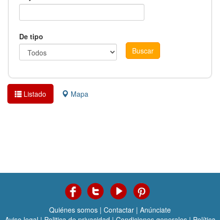
De tipo
Listado
Mapa
Quiénes somos
|
Contactar
|
Anúnciate
Aviso legal
|
Politica de privacidad
|
Condiciones generales
|
Política