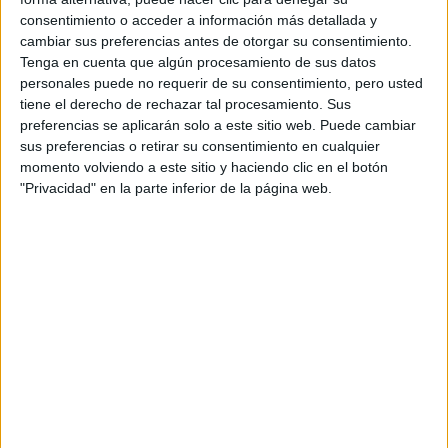
consentimiento o acceder a información más detallada y
Contactar
cambiar sus preferencias antes de otorgar su consentimiento.
Tenga en cuenta que algún procesamiento de sus datos
C/ Cifuentes, 28
personales puede no requerir de su consentimiento, pero usted
Edificio Multidepartamental
tiene el derecho de rechazar tal procesamiento. Sus
19003
Guadalajara
preferencias se aplicarán solo a este sitio web. Puede cambiar
Guadalajara
sus preferencias o retirar su consentimiento en cualquier
Tel:
949 209 614
momento volviendo a este sitio y haciendo clic en el botón
"Privacidad" en la parte inferior de la página web.
Mapa
+
−