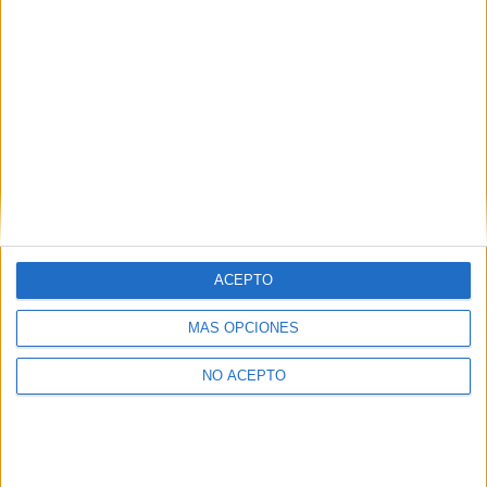
Mapa
+
−
ACEPTO
MÁS OPCIONES
NO ACEPTO
Leaflet
|
©
OpenStreetMap