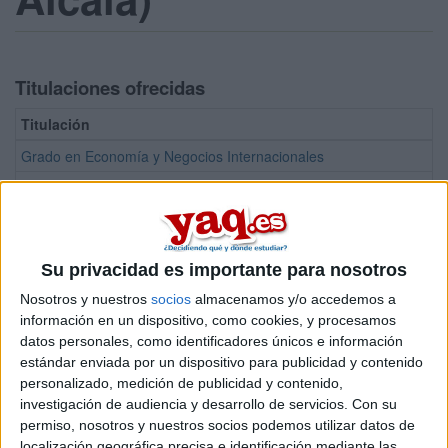
Titulaciones ofrecidas
Titulación
Grado en Economía y Negocios Internacionales
Doble Grado en Derecho + Administración y Dirección de Empresa
Grado en Administración y Dirección de Empresas
Grado en Economía
Su privacidad es importante para nosotros
Grado en Economía y Negocios Internacionales
Nosotros y nuestros
socios
almacenamos y/o accedemos a
Grado en Finanzas
información en un dispositivo, como cookies, y procesamos
datos personales, como identificadores únicos e información
estándar enviada por un dispositivo para publicidad y contenido
¡Síguenos en Facebook!
personalizado, medición de publicidad y contenido,
investigación de audiencia y desarrollo de servicios.
Con su
permiso, nosotros y nuestros socios podemos utilizar datos de
localización geográfica precisa e identificación mediante las