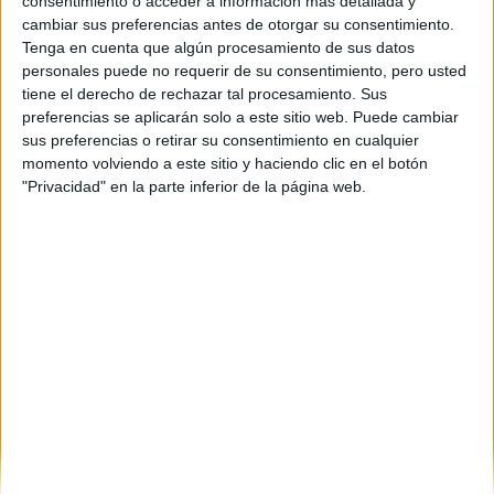
consentimiento o acceder a información más detallada y
28801
Alcalá de Henares
cambiar sus preferencias antes de otorgar su consentimiento.
Madrid
Tenga en cuenta que algún procesamiento de sus datos
personales puede no requerir de su consentimiento, pero usted
Tel:
918 854 316
tiene el derecho de rechazar tal procesamiento. Sus
Fax:
918 854 363
preferencias se aplicarán solo a este sitio web. Puede cambiar
sus preferencias o retirar su consentimiento en cualquier
Mapa
momento volviendo a este sitio y haciendo clic en el botón
"Privacidad" en la parte inferior de la página web.
+
−