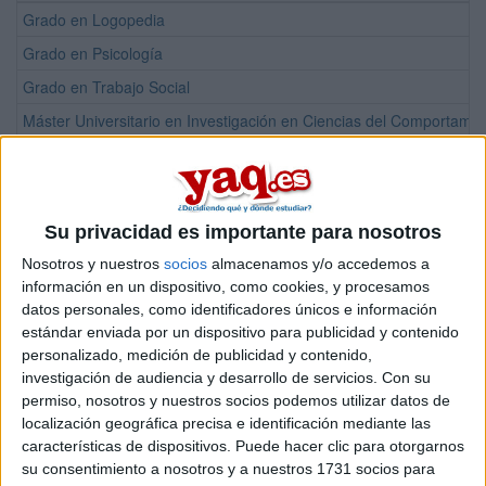
Grado en Logopedia
Grado en Psicología
Grado en Trabajo Social
Máster Universitario en Investigación en Ciencias del Comportamie
Máster Universitario en Psicología Educativa. Prevención e Interve
Máster Universitario en Psicología General Sanitaria
Su privacidad es importante para nosotros
¡Síguenos en Facebook!
Nosotros y nuestros
socios
almacenamos y/o accedemos a
información en un dispositivo, como cookies, y procesamos
datos personales, como identificadores únicos e información
estándar enviada por un dispositivo para publicidad y contenido
personalizado, medición de publicidad y contenido,
investigación de audiencia y desarrollo de servicios.
Con su
permiso, nosotros y nuestros socios podemos utilizar datos de
localización geográfica precisa e identificación mediante las
características de dispositivos. Puede hacer clic para otorgarnos
su consentimiento a nosotros y a nuestros 1731 socios para