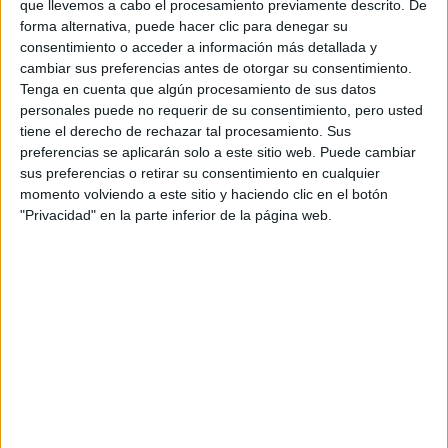
que llevemos a cabo el procesamiento previamente descrito. De
forma alternativa, puede hacer clic para denegar su
consentimiento o acceder a información más detallada y
cambiar sus preferencias antes de otorgar su consentimiento.
Tenga en cuenta que algún procesamiento de sus datos
personales puede no requerir de su consentimiento, pero usted
tiene el derecho de rechazar tal procesamiento. Sus
Contactar
preferencias se aplicarán solo a este sitio web. Puede cambiar
sus preferencias o retirar su consentimiento en cualquier
Carretera de Sacramento, s/n
momento volviendo a este sitio y haciendo clic en el botón
04120
La Cañada de San Urbano
"Privacidad" en la parte inferior de la página web.
Almería
Tel:
950 015 634
Mapa
+
−