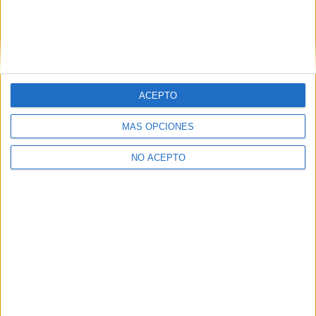
ACEPTO
Leaflet
|
©
OpenStreetMap
MÁS OPCIONES
NO ACEPTO
Quiénes somos
|
Contactar
|
Anúnciate
Aviso legal
|
Politica de privacidad
|
Condiciones generales
|
Política
de cookies
© 2003-2026
Compás Mediterráneo S.L.
- Diego de León 47 - 28006
Madrid [ESPAÑA] - Tel. +34 91 593 2767