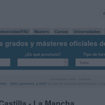
electividad/PAU
Masters
Cursos
Universidades
s grados y másteres oficiales 
¿En qué provincia?
Tipo de for
Universidad de Castilla - La Mancha
ritos
[field_pertenece_a-title]
Facultad de Ciencias Económicas y Emp
Castilla - La Mancha