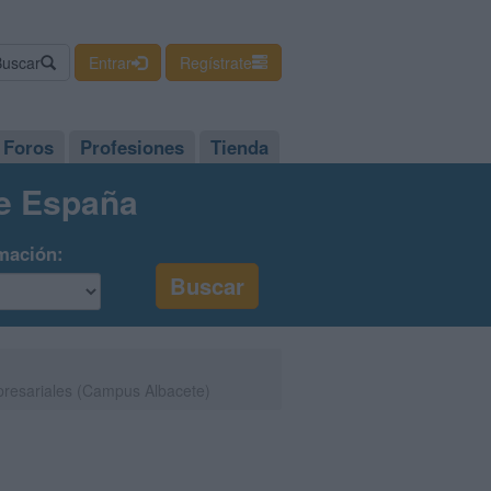
Buscar
Entrar
Regístrate
Foros
Profesiones
Tienda
de España
mación:
resariales (Campus Albacete)