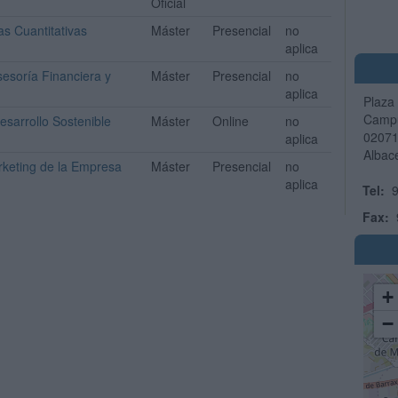
Oficial
as Cuantitativas
Máster
Presencial
no
aplica
sesoría Financiera y
Máster
Presencial
no
aplica
Plaza 
Campu
esarrollo Sostenible
Máster
Online
no
0207
aplica
Albac
arketing de la Empresa
Máster
Presencial
no
aplica
Tel:
9
Fax:
+
−