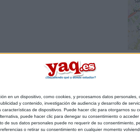
 en un dispositivo, como cookies, y procesamos datos personales, co
Quiénes somos
|
Contactar
|
Anúnciate
blicidad y contenido, investigación de audiencia y desarrollo de servic
o legal
|
Politica de privacidad
|
Condiciones generales
|
Política de co
as características de dispositivos. Puede hacer clic para otorgarnos su
s Mediterráneo S.L.
- Diego de León 47 - 28006 Madrid [ESPAÑA] - T
ternativa, puede hacer clic para denegar su consentimiento o acceder
 de sus datos personales puede no requerir de su consentimiento, per
referencias o retirar su consentimiento en cualquier momento volviendo 