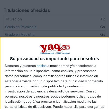
Titulaciones ofrecidas
Titulación
Tipo
Grado en Psicología
Grado
Grado en Medicina
Grado
Máster Universitario en Biomedicina Experimental
Mást
Máster Universitario en Investigación en Psicología Aplicada
Mást
Máster Universitario en Psicología General Sanitaria
Mást
Su privacidad es importante para nosotros
Nosotros y nuestros
socios
almacenamos y/o accedemos a
¡Síguenos en Facebook!
información en un dispositivo, como cookies, y procesamos
datos personales, como identificadores únicos e información
estándar enviada por un dispositivo para publicidad y contenido
personalizado, medición de publicidad y contenido,
investigación de audiencia y desarrollo de servicios.
Con su
permiso, nosotros y nuestros socios podemos utilizar datos de
localización geográfica precisa e identificación mediante las
características de dispositivos. Puede hacer clic para otorgarnos