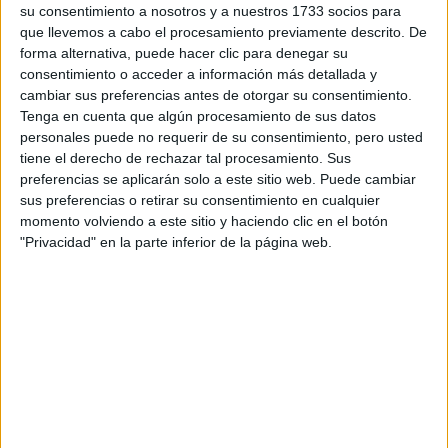
su consentimiento a nosotros y a nuestros 1733 socios para
que llevemos a cabo el procesamiento previamente descrito. De
forma alternativa, puede hacer clic para denegar su
consentimiento o acceder a información más detallada y
cambiar sus preferencias antes de otorgar su consentimiento.
Tenga en cuenta que algún procesamiento de sus datos
personales puede no requerir de su consentimiento, pero usted
tiene el derecho de rechazar tal procesamiento. Sus
preferencias se aplicarán solo a este sitio web. Puede cambiar
Contactar
sus preferencias o retirar su consentimiento en cualquier
momento volviendo a este sitio y haciendo clic en el botón
C/ Almansa, 14
"Privacidad" en la parte inferior de la página web.
02071
Albacete
Albacete
Tel:
926 295 300
Fax:
902 204 130
Mapa
+