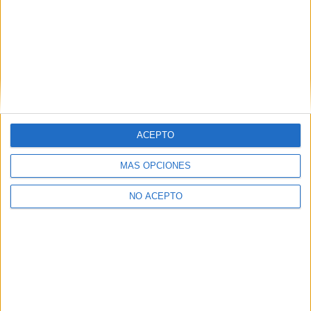
−
ACEPTO
MÁS OPCIONES
Leaflet
|
©
OpenStreetMap
NO ACEPTO
Quiénes somos
|
Contactar
|
Anúnciate
Aviso legal
|
Politica de privacidad
|
Condiciones generales
|
Política