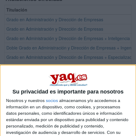
Titulación
Grado en Administración y Dirección de Empresas
Grado en Administración y Dirección de Empresas
Grado en Administración y Dirección de Empresas + Inteligencia Dig
Doble Grado en Administración y Dirección de Empresas + Ingenier
Grado en Administración y Dirección de Empresas + Especializaci
Doble Grado en Administración y Dirección de Empresas + Derech
Doble Grado en Administración y Dirección de Empresas + Relacion
Máster Universitario en Auditoría de Cuentas
Su privacidad es importante para nosotros
Máster Universitario en Competitividad e Innovación / Competitive
Nosotros y nuestros
socios
almacenamos y/o accedemos a
Máster Universitario en Dirección de Empresas
información en un dispositivo, como cookies, y procesamos
Máster Universitario en Dirección Internacional de Empresas / Inte
datos personales, como identificadores únicos e información
estándar enviada por un dispositivo para publicidad y contenido
Máster Universitario en Finanzas
personalizado, medición de publicidad y contenido,
Máster Universitario en Gestión de Empresas Europeas e Internac
investigación de audiencia y desarrollo de servicios.
Con su