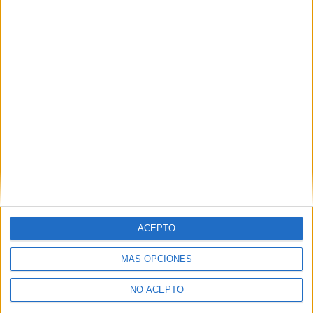
Hermanos Aguirre, 2
48014
Bilbao
Vizcaya
Tel:
944 139 434
Mapa
+
−
ACEPTO
MÁS OPCIONES
NO ACEPTO