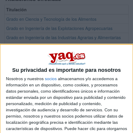
Titulación
Grado en Ciencia y Tecnología de los Alimentos
Grado en Ingeniería de las Explotaciones Agropecuarias
Grado en Ingeniería de las Industrias Agrarias y Alimentarias
Grado en Ingeniería Hortofrutícola y Jardinería
Máster Universitario en Gestión de Calidad y Trazabilidad en Alime
Máster Universitario en Ingeniería Agronómica
Su privacidad es importante para nosotros
Nosotros y nuestros
socios
almacenamos y/o accedemos a
¡Síguenos en Facebook!
información en un dispositivo, como cookies, y procesamos
datos personales, como identificadores únicos e información
estándar enviada por un dispositivo para publicidad y contenido
personalizado, medición de publicidad y contenido,
investigación de audiencia y desarrollo de servicios.
Con su
permiso, nosotros y nuestros socios podemos utilizar datos de
localización geográfica precisa e identificación mediante las
características de dispositivos. Puede hacer clic para otorgarnos