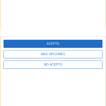
−
ACEPTO
MÁS OPCIONES
Leaflet
|
©
OpenStreetMap
NO ACEPTO
Quiénes somos
|
Contactar
|
Anúnciate
Aviso legal
|
Politica de privacidad
|
Condiciones generales
|
Política
de cookies