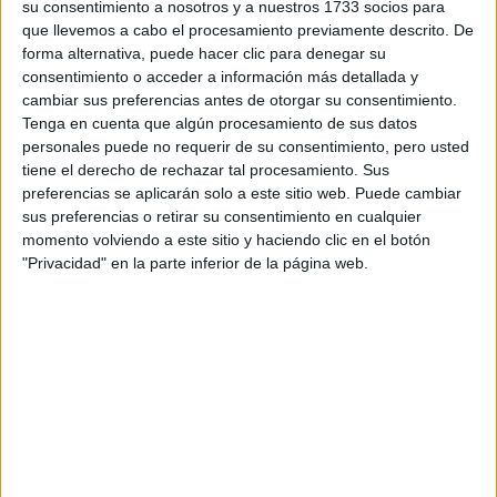
su consentimiento a nosotros y a nuestros 1733 socios para
que llevemos a cabo el procesamiento previamente descrito. De
forma alternativa, puede hacer clic para denegar su
consentimiento o acceder a información más detallada y
cambiar sus preferencias antes de otorgar su consentimiento.
Tenga en cuenta que algún procesamiento de sus datos
personales puede no requerir de su consentimiento, pero usted
tiene el derecho de rechazar tal procesamiento. Sus
preferencias se aplicarán solo a este sitio web. Puede cambiar
Contactar
sus preferencias o retirar su consentimiento en cualquier
momento volviendo a este sitio y haciendo clic en el botón
Avenida Adolfo Suárez, s/n
"Privacidad" en la parte inferior de la página web.
06007
Badajoz
Badajoz
Tel:
924 286 203
Fax:
924 286 201
Mapa
+