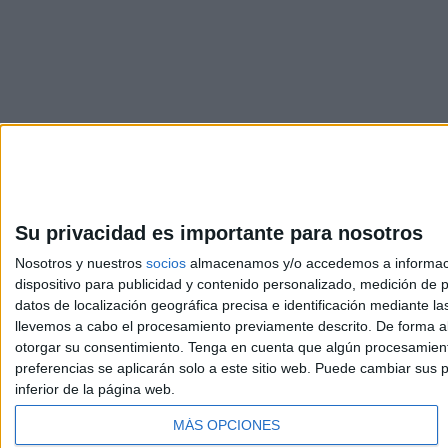
Su privacidad es importante para nosotros
Nosotros y nuestros
socios
almacenamos y/o accedemos a información
dispositivo para publicidad y contenido personalizado, medición de pu
Avis
datos de localización geográfica precisa e identificación mediante l
© 2003-2026
Compá
llevemos a cabo el procesamiento previamente descrito. De forma al
otorgar su consentimiento.
Tenga en cuenta que algún procesamiento
preferencias se aplicarán solo a este sitio web. Puede cambiar sus p
inferior de la página web.
MÁS OPCIONES