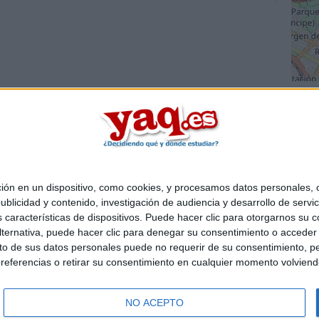
 en un dispositivo, como cookies, y procesamos datos personales, co
Quiénes somos
|
Contactar
|
Anúnciate
blicidad y contenido, investigación de audiencia y desarrollo de servic
o legal
|
Politica de privacidad
|
Condiciones generales
|
Política de co
as características de dispositivos. Puede hacer clic para otorgarnos su
s Mediterráneo S.L.
- Diego de León 47 - 28006 Madrid [ESPAÑA] - T
ternativa, puede hacer clic para denegar su consentimiento o acceder
 de sus datos personales puede no requerir de su consentimiento, per
referencias o retirar su consentimiento en cualquier momento volviendo 
NO ACEPTO