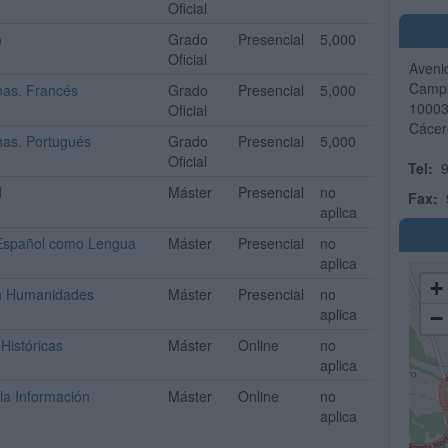
Oficial
o
Grado
Presencial
5,000
Oficial
Avenid
Campu
nas. Francés
Grado
Presencial
5,000
1000
Oficial
Cácer
nas. Portugués
Grado
Presencial
5,000
Oficial
Tel:
9
l
Máster
Presencial
no
Fax:
aplica
 Español como Lengua
Máster
Presencial
no
aplica
+
 en Humanidades
Máster
Presencial
no
aplica
−
Históricas
Máster
Online
no
aplica
la Información
Máster
Online
no
aplica