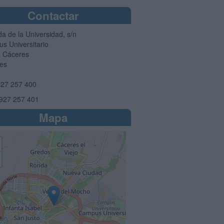
Contactar
a de la Universidad, s/n
s Universitario
3
Cáceres
es
27 257 400
927 257 401
Mapa