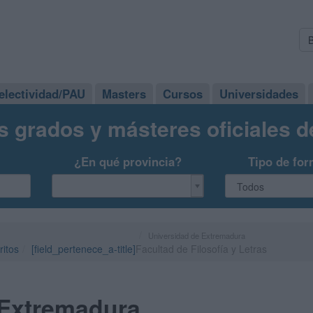
electividad/PAU
Masters
Cursos
Universidades
s grados y másteres oficiales 
¿En qué provincia?
Tipo de for
Universidad de Extremadura
ritos
[field_pertenece_a-title]
Facultad de Filosofía y Letras
 Extremadura