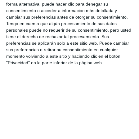
forma alternativa, puede hacer clic para denegar su
consentimiento o acceder a información más detallada y
Contactar
cambiar sus preferencias antes de otorgar su consentimiento.
Tenga en cuenta que algún procesamiento de sus datos
Campus Las Lagunillas, s/n
personales puede no requerir de su consentimiento, pero usted
Edificio de Dirección y Gestión de Centros (C1)
tiene el derecho de rechazar tal procesamiento. Sus
23071
Jaén
preferencias se aplicarán solo a este sitio web. Puede cambiar
Jaén
sus preferencias o retirar su consentimiento en cualquier
momento volviendo a este sitio y haciendo clic en el botón
Tel:
953 212 654
"Privacidad" en la parte inferior de la página web.
Fax:
953 212 321
Mapa
+
−