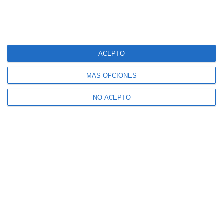
ACEPTO
Leaflet
|
©
OpenStreetMap
MÁS OPCIONES
NO ACEPTO
Quiénes somos
|
Contactar
|
Anúnciate
Aviso legal
|
Politica de privacidad
|
Condiciones generales
|
Política
de cookies
© 2003-2026
Compás Mediterráneo S.L.
- Diego de León 47 - 28006
Madrid [ESPAÑA] - Tel. +34 91 593 2767