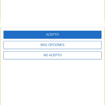
ACEPTO
Leaflet
|
©
OpenStreetMap
MÁS OPCIONES
NO ACEPTO
Quiénes somos
|
Contactar
|
Anúnciate
Aviso legal
|
Politica de privacidad
|
Condiciones generales
|
Política
de cookies
© 2003-2026
Compás Mediterráneo S.L.
- Diego de León 47 - 28006
Madrid [ESPAÑA] - Tel. +34 91 593 2767