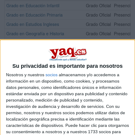
Grado en Educación Infantil
Grado Oficial
Presencial
Grado en Educación Primaria
Grado Oficial
Presencial
Grado en Estudios Ingleses
Grado Oficial
Presencial
Grado en Geografía e Historia
Grado Oficial
Presencial
Grado en Lengua y Literatura Hispánica
Grado Oficial
Presencial
¡Síguenos en Facebook!
Su privacidad es importante para nosotros
Nosotros y nuestros
socios
almacenamos y/o accedemos a
información en un dispositivo, como cookies, y procesamos
datos personales, como identificadores únicos e información
estándar enviada por un dispositivo para publicidad y contenido
personalizado, medición de publicidad y contenido,
investigación de audiencia y desarrollo de servicios.
Con su
permiso, nosotros y nuestros socios podemos utilizar datos de
localización geográfica precisa e identificación mediante las
características de dispositivos. Puede hacer clic para otorgarnos
su consentimiento a nosotros y a nuestros 1733 socios para