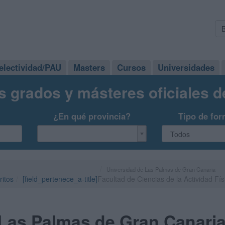
electividad/PAU
Masters
Cursos
Universidades
s grados y másteres oficiales 
¿En qué provincia?
Tipo de for
Universidad de Las Palmas de Gran Canaria
ritos
[field_pertenece_a-title]
Facultad de Ciencias de la Actividad Fís
 Las Palmas de Gran Canari