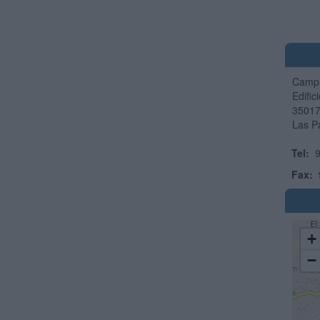
Campus
Edific
3501
Las P
Tel:
9
Fax:
+
−