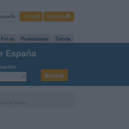
Buscar
Entrar
Regístrate
Foros
Profesiones
Tienda
de España
mación:
ica y el Deporte
a