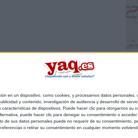
 en un dispositivo, como cookies, y procesamos datos personales, co
Quiénes somos
|
Contactar
|
Anúnciate
blicidad y contenido, investigación de audiencia y desarrollo de servic
o legal
|
Politica de privacidad
|
Condiciones generales
|
Política de co
as características de dispositivos. Puede hacer clic para otorgarnos su
s Mediterráneo S.L.
- Diego de León 47 - 28006 Madrid [ESPAÑA] - T
ternativa, puede hacer clic para denegar su consentimiento o acceder
 de sus datos personales puede no requerir de su consentimiento, per
referencias o retirar su consentimiento en cualquier momento volviendo 