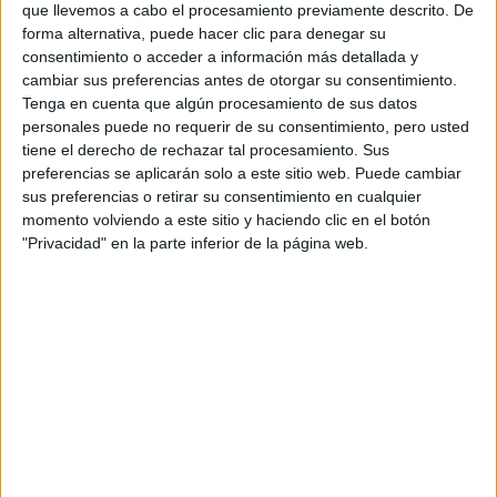
que llevemos a cabo el procesamiento previamente descrito. De
forma alternativa, puede hacer clic para denegar su
consentimiento o acceder a información más detallada y
cambiar sus preferencias antes de otorgar su consentimiento.
Tenga en cuenta que algún procesamiento de sus datos
personales puede no requerir de su consentimiento, pero usted
Contactar
tiene el derecho de rechazar tal procesamiento. Sus
preferencias se aplicarán solo a este sitio web. Puede cambiar
Avda. Astorga, s/n
sus preferencias o retirar su consentimiento en cualquier
24401
Ponferrada
momento volviendo a este sitio y haciendo clic en el botón
León
"Privacidad" en la parte inferior de la página web.
Tel:
987 442 000
Fax:
987 442 000
Mapa
+
−