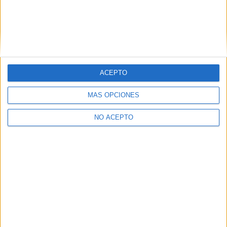
ACEPTO
Leaflet
|
©
OpenStreetMap
MÁS OPCIONES
NO ACEPTO
Quiénes somos
|
Contactar
|
Anúnciate
Aviso legal
|
Politica de privacidad
|
Condiciones generales
|
Política
de cookies
© 2003-2026
Compás Mediterráneo S.L.
- Diego de León 47 - 28006
Madrid [ESPAÑA] - Tel. +34 91 593 2767