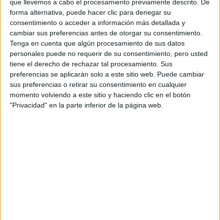
que llevemos a cabo el procesamiento previamente descrito. De
forma alternativa, puede hacer clic para denegar su
consentimiento o acceder a información más detallada y
cambiar sus preferencias antes de otorgar su consentimiento.
Tenga en cuenta que algún procesamiento de sus datos
Contactar
personales puede no requerir de su consentimiento, pero usted
tiene el derecho de rechazar tal procesamiento. Sus
Campus de Vegazana, s/n
preferencias se aplicarán solo a este sitio web. Puede cambiar
24071
León
sus preferencias o retirar su consentimiento en cualquier
León
momento volviendo a este sitio y haciendo clic en el botón
"Privacidad" en la parte inferior de la página web.
Tel:
987 291 137
Fax:
987 291 145
Mapa
+
−