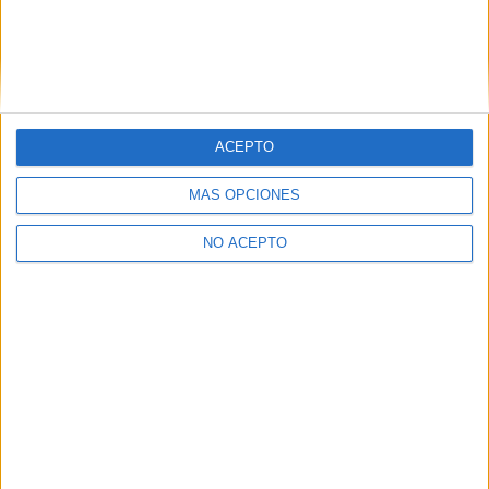
ACEPTO
Leaflet
|
©
OpenStreetMap
MÁS OPCIONES
NO ACEPTO
Quiénes somos
|
Contactar
|
Anúnciate
Aviso legal
|
Politica de privacidad
|
Condiciones generales
|
Política
de cookies
© 2003-2026
Compás Mediterráneo S.L.
- Diego de León 47 - 28006
Madrid [ESPAÑA] - Tel. +34 91 593 2767