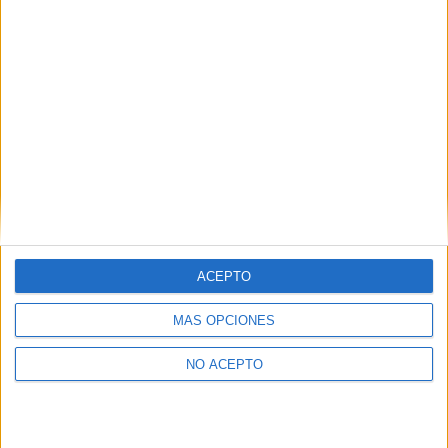
Tel:
868 884 261
Mapa
+
−
ACEPTO
MÁS OPCIONES
NO ACEPTO
Leaflet
|
©
OpenStreetMap