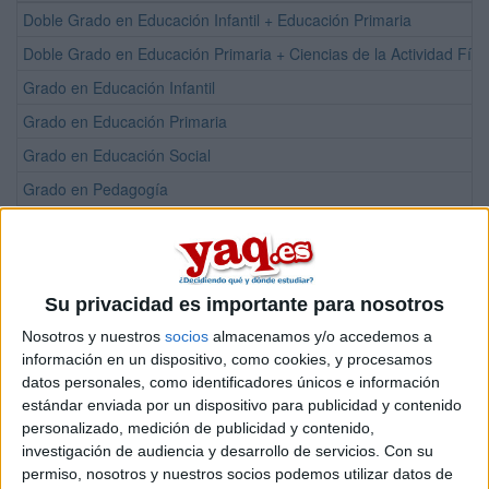
Doble Grado en Educación Infantil + Educación Primaria
Doble Grado en Educación Primaria + Ciencias de la Actividad Físi
Grado en Educación Infantil
Grado en Educación Primaria
Grado en Educación Social
Grado en Pedagogía
Máster Universitario en Educación y Museos: Patrimonio, Identidad
Máster Universitario en Formación del Profesorado de Educación S
Máster Universitario en Inclusión-Exclusión Social y Educativa: Pol
Su privacidad es importante para nosotros
Máster Universitario en Investigación Musical
Nosotros y nuestros
socios
almacenamos y/o accedemos a
Máster Universitario en Investigación, Evaluación y Calidad en Edu
información en un dispositivo, como cookies, y procesamos
datos personales, como identificadores únicos e información
Máster Universitario en Orientación, Asesoramiento y Mediación Fa
estándar enviada por un dispositivo para publicidad y contenido
Máster Universitario en Tecnología Educativa: E-learning y Gestió
personalizado, medición de publicidad y contenido,
investigación de audiencia y desarrollo de servicios.
Con su
permiso, nosotros y nuestros socios podemos utilizar datos de