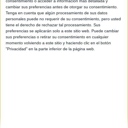
consentimiento o acceder a información más detallada y
cambiar sus preferencias antes de otorgar su consentimiento.
Avda. de Jerez, s/n
Tenga en cuenta que algún procesamiento de sus datos
41014
Sevilla
personales puede no requerir de su consentimiento, pero usted
Sevilla
tiene el derecho de rechazar tal procesamiento. Sus
preferencias se aplicarán solo a este sitio web. Puede cambiar
Tel:
955 015 840
sus preferencias o retirar su consentimiento en cualquier
Mapa
momento volviendo a este sitio y haciendo clic en el botón
"Privacidad" en la parte inferior de la página web.
+
−