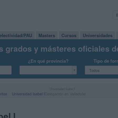
electividad/PAU
Masters
Cursos
Universidades
s grados y másteres oficiales 
¿En qué provincia?
Tipo de for
Universidad Isabel I
ritos
Universidad Isabel I
Delegación en Valladolid
el I