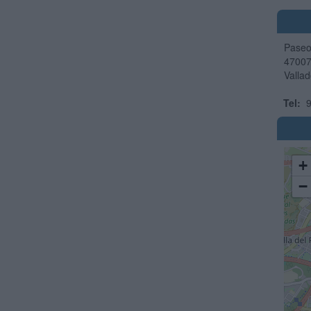
Paseo 
4700
Vallad
Tel:
9
+
−