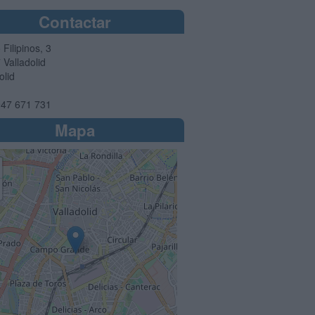
Contactar
Filipinos, 3
7
Valladolid
olid
47 671 731
Mapa