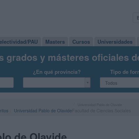
electividad/PAU
Masters
Cursos
Universidades
s grados y másteres oficiales 
¿En qué provincia?
Tipo de for
Universidad Pablo de Olavide
ritos
Universidad Pablo de Olavide
Facultad de Ciencias Sociales
lo de Olavide