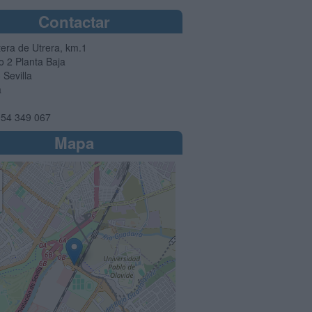
Contactar
tera de Utrera, km.1
io 2 Planta Baja
3
Sevilla
a
54 349 067
Mapa