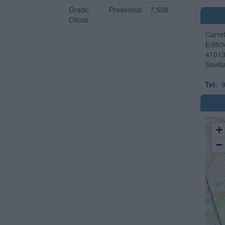
Grado
Presencial
7,558
Oficial
Carre
Edific
4101
Sevill
Tel:
9
+
−