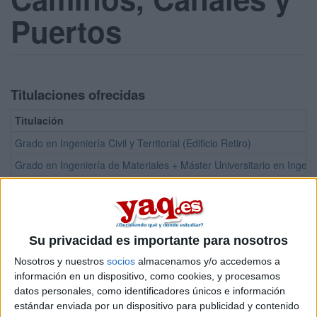
Puertos
Titulaciones ofrecidas
Titulación
Grado en Ingeniería Civil y Territorial (Edificio Retiro)
Grado en Ingeniería de Materiales + Máster Universitario en Ingeni
Grado en Ingeniería Civil y Territorial
Grado en Ingeniería Civil y Territorial + Máster Universitario en 
Grado en Ingeniería de Materiales
Su privacidad es importante para nosotros
Doble Grado en Ingeniería Civil y Territorial + Administración y Di
Nosotros y nuestros
socios
almacenamos y/o accedemos a
Máster Universitario en Ingeniería de Caminos, Canales y Puertos
información en un dispositivo, como cookies, y procesamos
datos personales, como identificadores únicos e información
Máster Universitario en Ingeniería de Estructuras, Cimentaciones y
estándar enviada por un dispositivo para publicidad y contenido