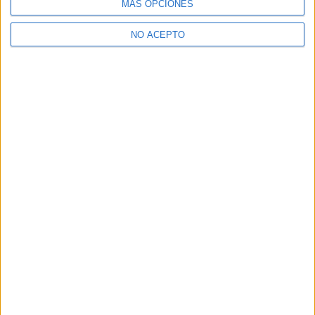
MÁS OPCIONES
NO ACEPTO
Leaflet
|
©
OpenStreetMap
Quiénes somos
|
Contactar
|
Anúnciate
Aviso legal
|
Politica de privacidad
|
Condiciones generales
|
Política
de cookies
© 2003-2026
Compás Mediterráneo S.L.
- Diego de León 47 - 28006
Madrid [ESPAÑA] - Tel. +34 91 593 2767