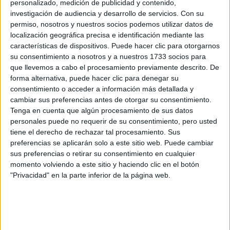
Máster Universitario en Ingeniería de Materiales
personalizado, medición de publicidad y contenido,
investigación de audiencia y desarrollo de servicios.
Con su
Máster Universitario en Ingeniería de Materiales
permiso, nosotros y nuestros socios podemos utilizar datos de
Máster Universitario en Planificación y Gestión de Infraestructuras
localización geográfica precisa e identificación mediante las
características de dispositivos. Puede hacer clic para otorgarnos
Máster Universitario en Planificación y Gestión de Infraestructuras
su consentimiento a nosotros y a nuestros 1733 socios para
Máster Universitario en Sistemas de Ingeniería Civil
que llevemos a cabo el procesamiento previamente descrito. De
forma alternativa, puede hacer clic para denegar su
consentimiento o acceder a información más detallada y
¡Síguenos en Facebook!
cambiar sus preferencias antes de otorgar su consentimiento.
Tenga en cuenta que algún procesamiento de sus datos
personales puede no requerir de su consentimiento, pero usted
tiene el derecho de rechazar tal procesamiento. Sus
preferencias se aplicarán solo a este sitio web. Puede cambiar
sus preferencias o retirar su consentimiento en cualquier
momento volviendo a este sitio y haciendo clic en el botón
"Privacidad" en la parte inferior de la página web.