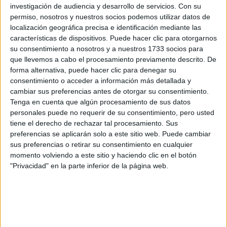
Programa de Doctorado en Migraciones Internacionales y Cooperac
investigación de audiencia y desarrollo de servicios.
Con su
permiso, nosotros y nuestros socios podemos utilizar datos de
Programa de Doctorado en Modelado de Sistemas de Ingeniería
localización geográfica precisa e identificación mediante las
Programa de Doctorado Salud, Bienestar y Bioética
características de dispositivos. Puede hacer clic para otorgarnos
su consentimiento a nosotros y a nuestros 1733 socios para
Programa de Doctorado en Teología
que llevemos a cabo el procesamiento previamente descrito. De
forma alternativa, puede hacer clic para denegar su
¡Síguenos en Facebook!
consentimiento o acceder a información más detallada y
cambiar sus preferencias antes de otorgar su consentimiento.
Tenga en cuenta que algún procesamiento de sus datos
personales puede no requerir de su consentimiento, pero usted
tiene el derecho de rechazar tal procesamiento. Sus
preferencias se aplicarán solo a este sitio web. Puede cambiar
sus preferencias o retirar su consentimiento en cualquier
momento volviendo a este sitio y haciendo clic en el botón
"Privacidad" en la parte inferior de la página web.