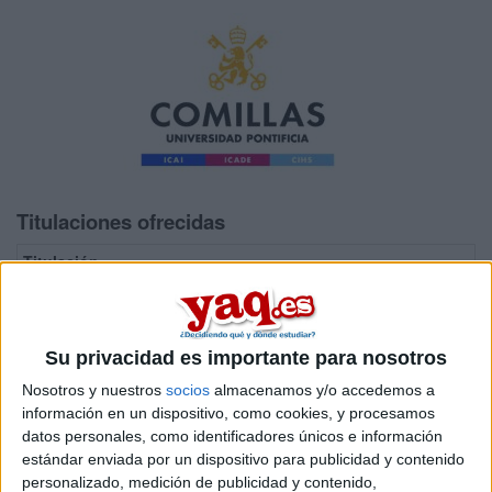
Titulaciones ofrecidas
Titulación
Programa de Doctorado en Competitividad Empresarial y Territorial,
Programa de Doctorado en Derecho Canónico
Su privacidad es importante para nosotros
Programa de Doctorado en Derecho Económico y de la Empresa
Nosotros y nuestros
socios
almacenamos y/o accedemos a
Programa de Doctorado en Energía Eléctrica
información en un dispositivo, como cookies, y procesamos
Programa de Doctorado en Filosofía: Humanismo y Trascendencia
datos personales, como identificadores únicos e información
estándar enviada por un dispositivo para publicidad y contenido
Programa de Doctorado en Individuo, Familia y Sociedad: una visión
personalizado, medición de publicidad y contenido,