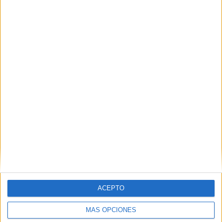
Contactar
C/ Alberto Aguilera, 23
28015
Madrid
Madrid
Tel:
915 422 800
Mapa
+
−
ACEPTO
MÁS OPCIONES