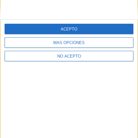
ACEPTO
Leaflet
|
©
OpenStreetMap
MÁS OPCIONES
NO ACEPTO
Quiénes somos
|
Contactar
|
Anúnciate
Aviso legal
|
Politica de privacidad
|
Condiciones generales
|
Política
de cookies
© 2003-2026
Compás Mediterráneo S.L.
- Diego de León 47 - 28006
Madrid [ESPAÑA] - Tel. +34 91 593 2767