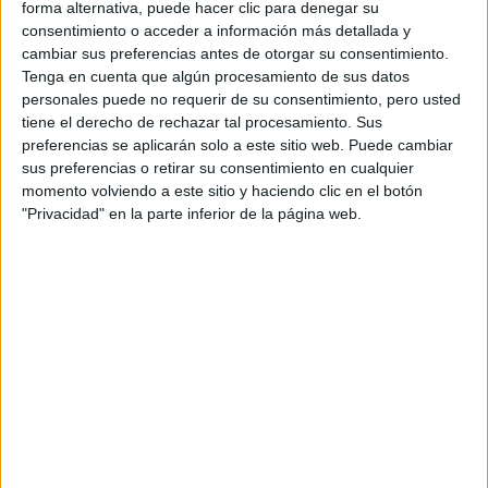
forma alternativa, puede hacer clic para denegar su
consentimiento o acceder a información más detallada y
cambiar sus preferencias antes de otorgar su consentimiento.
Contactar
Tenga en cuenta que algún procesamiento de sus datos
personales puede no requerir de su consentimiento, pero usted
tiene el derecho de rechazar tal procesamiento. Sus
Calle Tulipán s/n
28933
Móstoles
preferencias se aplicarán solo a este sitio web. Puede cambiar
Madrid
sus preferencias o retirar su consentimiento en cualquier
momento volviendo a este sitio y haciendo clic en el botón
Tel:
916 655 060
"Privacidad" en la parte inferior de la página web.
Mapa
+
−