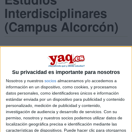
Interdisciplinares
(Campus Alcorcón)
Titulaciones ofrecidas
Titulación
Tipo
Su privacidad es importante para nosotros
Grado en Ciencias de la Actividad Física y del Deporte
Grado O
Nosotros y nuestros
socios
almacenamos y/o accedemos a
Grado en Lengua de Signos Española y Comunidad Sorda
Grado O
información en un dispositivo, como cookies, y procesamos
datos personales, como identificadores únicos e información
¡Síguenos en Facebook!
estándar enviada por un dispositivo para publicidad y contenido
personalizado, medición de publicidad y contenido,
investigación de audiencia y desarrollo de servicios.
Con su
permiso, nosotros y nuestros socios podemos utilizar datos de
localización geográfica precisa e identificación mediante las
características de dispositivos. Puede hacer clic para otorgarnos