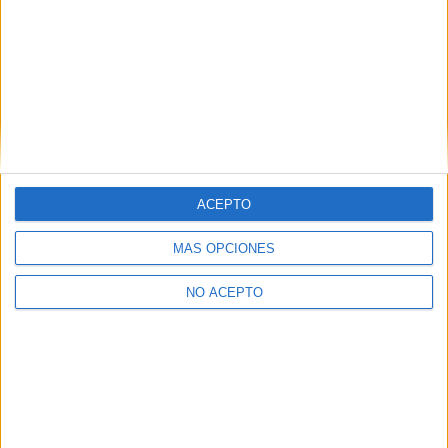
+
−
ACEPTO
MÁS OPCIONES
Leaflet
|
©
OpenStreetMap
NO ACEPTO
Quiénes somos
|
Contactar
|
Anúnciate