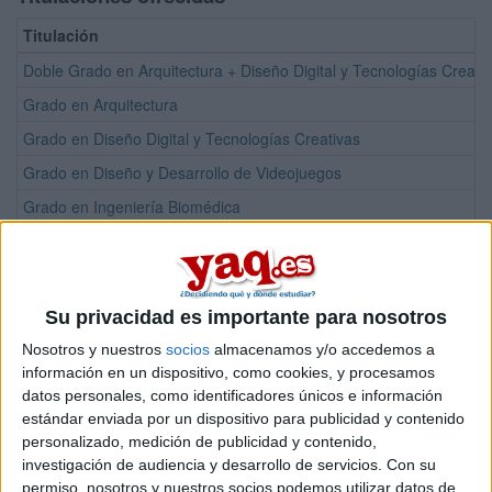
Titulación
Doble Grado en Arquitectura + Diseño Digital y Tecnologías Creati
Grado en Arquitectura
Grado en Diseño Digital y Tecnologías Creativas
Grado en Diseño y Desarrollo de Videojuegos
Grado en Ingeniería Biomédica
Grado en Ingeniería de la Ciberseguridad
Grado en Ingeniería Informática
Grado en Inteligencia Artificial
Su privacidad es importante para nosotros
Doble Grado en Ingeniería de la Ciberseguridad + Ingeniería Infor
Nosotros y nuestros
socios
almacenamos y/o accedemos a
información en un dispositivo, como cookies, y procesamos
Doble Grado en Ingeniería Informática + Diseño y Desarrollo de Vi
datos personales, como identificadores únicos e información
Doble Grado en Inteligencia Artificial + Ingeniería Informática
estándar enviada por un dispositivo para publicidad y contenido
personalizado, medición de publicidad y contenido,
Máster Universitario en Tecnologías Software Avanzadas para Disp
investigación de audiencia y desarrollo de servicios.
Con su
permiso, nosotros y nuestros socios podemos utilizar datos de