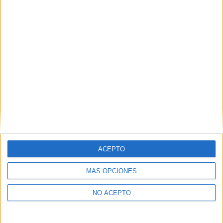
50830
Villanueva de Gállego
Zaragoza
Tel:
976 060 100
Mapa
+
−
ACEPTO
MÁS OPCIONES
NO ACEPTO
Leaflet
|
©
OpenStreetMap