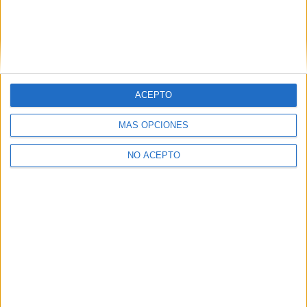
ACEPTO
Leaflet
|
©
OpenStreetMap
MÁS OPCIONES
NO ACEPTO
Quiénes somos
|
Contactar
|
Anúnciate
Aviso legal
|
Politica de privacidad
|
Condiciones generales
|
Política
de cookies
© 2003-2026
Compás Mediterráneo S.L.
- Diego de León 47 - 28006
Madrid [ESPAÑA] - Tel. +34 91 593 2767