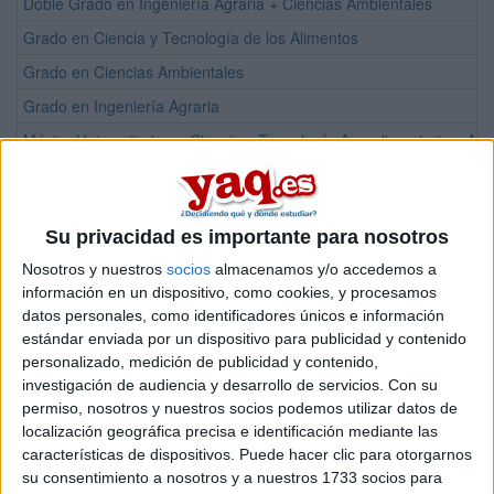
Doble Grado en Ingeniería Agraria + Ciencias Ambientales
Grado en Ciencia y Tecnología de los Alimentos
Grado en Ciencias Ambientales
Grado en Ingeniería Agraria
Máster Universitario en Ciencia y Tecnología Agroalimentaria y Amb
Máster Universitario en Nutrición
¡Síguenos en Facebook!
Su privacidad es importante para nosotros
Nosotros y nuestros
socios
almacenamos y/o accedemos a
información en un dispositivo, como cookies, y procesamos
datos personales, como identificadores únicos e información
estándar enviada por un dispositivo para publicidad y contenido
personalizado, medición de publicidad y contenido,
investigación de audiencia y desarrollo de servicios.
Con su
permiso, nosotros y nuestros socios podemos utilizar datos de
localización geográfica precisa e identificación mediante las
características de dispositivos. Puede hacer clic para otorgarnos
su consentimiento a nosotros y a nuestros 1733 socios para