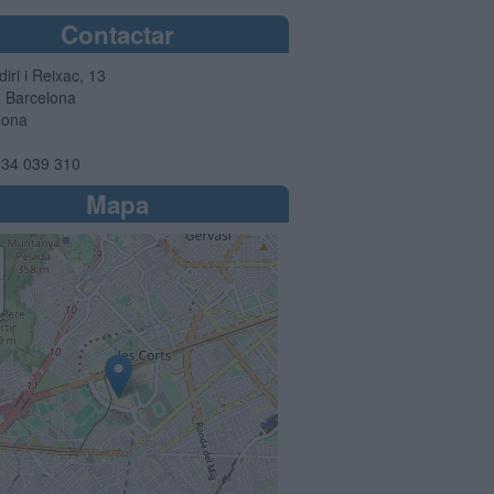
Contactar
diri i Reixac, 13
8
Barcelona
lona
34 039 310
Mapa