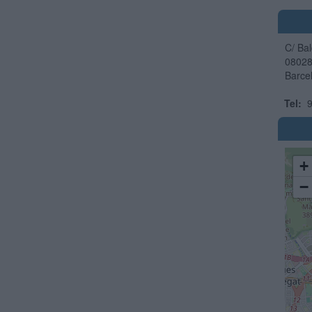
C/ Bal
0802
Barce
Tel:
9
+
−