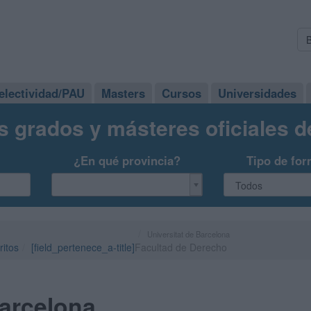
electividad/PAU
Masters
Cursos
Universidades
s grados y másteres oficiales 
¿En qué provincia?
Tipo de for
Universitat de Barcelona
ritos
[field_pertenece_a-title]
Facultad de Derecho
Barcelona