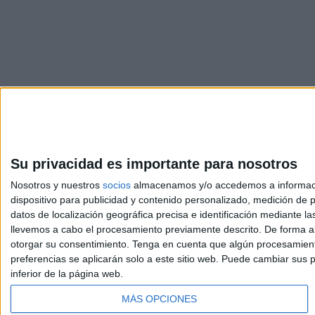
Su privacidad es importante para nosotros
Nosotros y nuestros
socios
almacenamos y/o accedemos a información
dispositivo para publicidad y contenido personalizado, medición de pu
Avis
datos de localización geográfica precisa e identificación mediante l
© 2003-2026
Compá
llevemos a cabo el procesamiento previamente descrito. De forma al
otorgar su consentimiento.
Tenga en cuenta que algún procesamiento
preferencias se aplicarán solo a este sitio web. Puede cambiar sus p
inferior de la página web.
MÁS OPCIONES