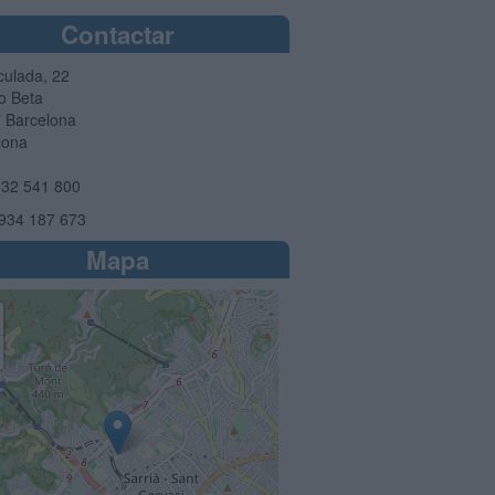
Contactar
ulada, 22
io Beta
7
Barcelona
lona
32 541 800
934 187 673
Mapa