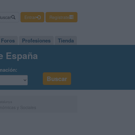
Buscar
Entrar
Regístrate
Foros
Profesiones
Tienda
de España
mación:
Catalunya
nómicas y Sociales