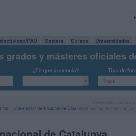
electividad/PAU
Masters
Cursos
Universidades
s grados y másteres oficiales 
¿En qué provincia?
Tipo de for
Universitat Internacional de 
ritos
Universitat Internacional de Catalunya
Facultad de Ciencias Eco
ernacional de Catalunya