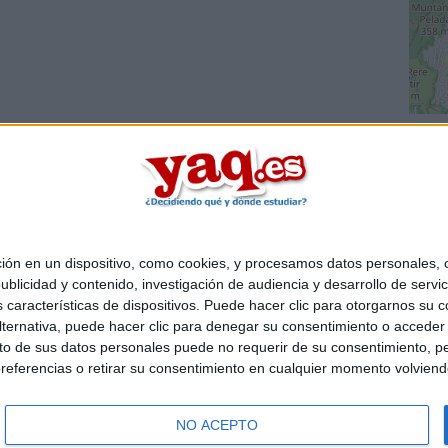
 en un dispositivo, como cookies, y procesamos datos personales, co
Quiénes somos
|
Contactar
|
Anúnciate
blicidad y contenido, investigación de audiencia y desarrollo de servic
o legal
|
Politica de privacidad
|
Condiciones generales
|
Política de co
as características de dispositivos. Puede hacer clic para otorgarnos su
s Mediterráneo S.L.
- Diego de León 47 - 28006 Madrid [ESPAÑA] - T
ternativa, puede hacer clic para denegar su consentimiento o acceder
 de sus datos personales puede no requerir de su consentimiento, per
referencias o retirar su consentimiento en cualquier momento volviendo 
NO ACEPTO