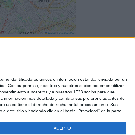
Leaflet
|
©
OpenStreetMap
mo identificadores únicos e información estándar enviada por un
ios.
Con su permiso, nosotros y nuestros socios podemos utilizar
okies
 consentimiento a nosotros y a nuestros 1733 socios para que
el. +34 91 593 2767
 a información más detallada y cambiar sus preferencias antes de
o usted tiene el derecho de rechazar tal procesamiento. Sus
a este sitio y haciendo clic en el botón "Privacidad" en la parte
ACEPTO