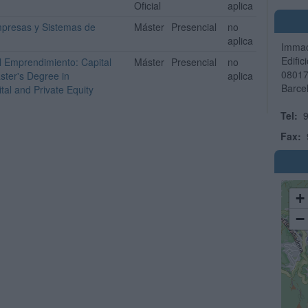
Oficial
aplica
mpresas y Sistemas de
Máster
Presencial
no
aplica
Immac
Edific
el Emprendimiento: Capital
Máster
Presencial
no
0801
aster's Degree in
aplica
Barce
tal and Private Equity
Tel:
9
Fax:
+
−