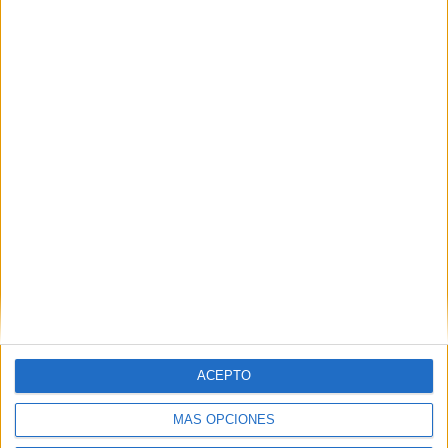
Contactar
Josep Trueta, s/n
08195
Sant Cugat del Vallès
Barcelona
Tel:
935 042 000
Fax:
935 042 001
Mapa
+
−
ACEPTO
MÁS OPCIONES