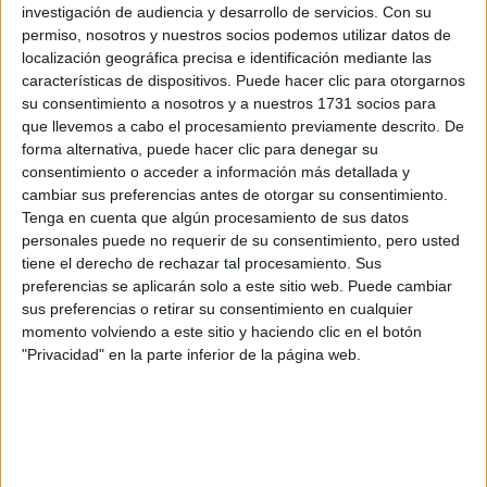
Máster Universitario en Psicología General Sanitaria
investigación de audiencia y desarrollo de servicios.
Con su
permiso, nosotros y nuestros socios podemos utilizar datos de
Máster Universitario en Psicopatología Legal, Forense y Criminológ
localización geográfica precisa e identificación mediante las
Máster Universitario en Urgencias y Emergencias Sanitarias
características de dispositivos. Puede hacer clic para otorgarnos
su consentimiento a nosotros y a nuestros 1731 socios para
que llevemos a cabo el procesamiento previamente descrito. De
¡Síguenos en Facebook!
forma alternativa, puede hacer clic para denegar su
consentimiento o acceder a información más detallada y
cambiar sus preferencias antes de otorgar su consentimiento.
Tenga en cuenta que algún procesamiento de sus datos
personales puede no requerir de su consentimiento, pero usted
tiene el derecho de rechazar tal procesamiento. Sus
preferencias se aplicarán solo a este sitio web. Puede cambiar
sus preferencias o retirar su consentimiento en cualquier
momento volviendo a este sitio y haciendo clic en el botón
"Privacidad" en la parte inferior de la página web.