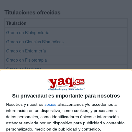
Titulaciones ofrecidas
Titulación
Grado en Bioingeniería
Grado en Ciencias Biomédicas
Grado en Enfermería
Grado en Fisioterapia
Grado en Medicina
Grado en Psicología
Máster Universitario en Fisioterapia Manual Ortopédica (OMPT)
Su privacidad es importante para nosotros
Máster Universitario en Fisioterapia Pediátrica
Nosotros y nuestros
socios
almacenamos y/o accedemos a
Máster Universitario en Gestión Sanitaria
información en un dispositivo, como cookies, y procesamos
Máster Universitario en Investigación Biomédica Experimental
datos personales, como identificadores únicos e información
estándar enviada por un dispositivo para publicidad y contenido
Máster Universitario en Investigación Clínica
personalizado, medición de publicidad y contenido,