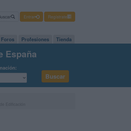
Buscar
Entrar
Regístrate
Foros
Profesiones
Tienda
de España
mación:
de Edificación