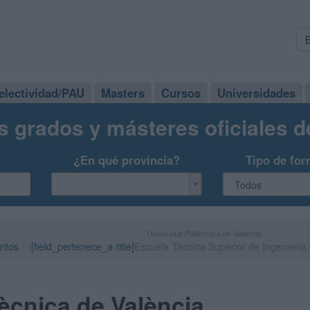
electividad/PAU
Masters
Cursos
Universidades
s grados y másteres oficiales 
¿En qué provincia?
Tipo de for
Universitat Politècnica de València
ritos
[field_pertenece_a-title]
Escuela Técnica Superior de Ingeniería 
tècnica de València