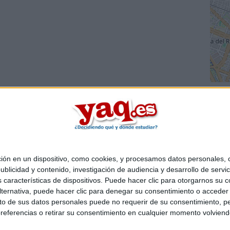
 en un dispositivo, como cookies, y procesamos datos personales, co
Quiénes somos
|
Contactar
|
Anúnciate
blicidad y contenido, investigación de audiencia y desarrollo de servic
o legal
|
Politica de privacidad
|
Condiciones generales
|
Política de co
as características de dispositivos. Puede hacer clic para otorgarnos su
s Mediterráneo S.L.
- Diego de León 47 - 28006 Madrid [ESPAÑA] - T
ternativa, puede hacer clic para denegar su consentimiento o acceder
 de sus datos personales puede no requerir de su consentimiento, per
referencias o retirar su consentimiento en cualquier momento volviendo 