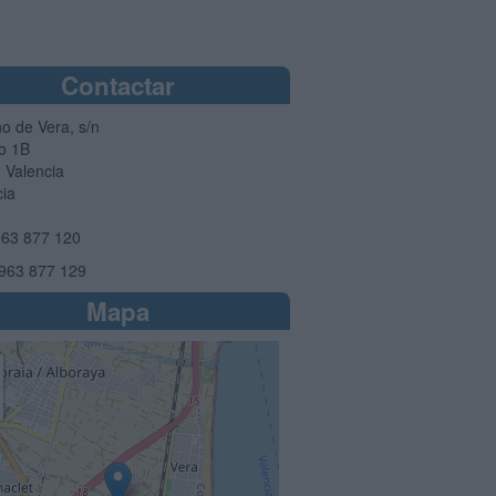
Contactar
o de Vera, s/n
io 1B
2
Valencia
cia
63 877 120
963 877 129
Mapa