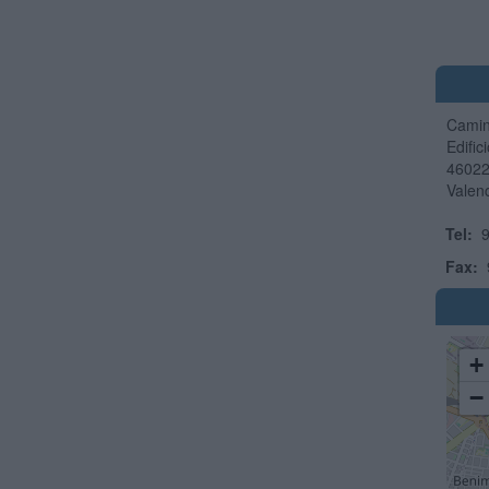
Camin
Edific
4602
Valen
Tel:
9
Fax:
+
−